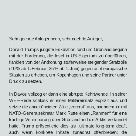
Sehr geehrte Anlegerinnen, sehr geehrte Anleger,
Donald Trumps jüngste Eskalation rund um Grönland begann
mit der Forderung, die Insel in US‑Eigentum zu überführen,
flankiert von der Androhung stufenweise steigender Strafzölle
(10 % ab 1. Februar, 25 % ab 1. Juni) gegen acht europäische
Staaten zu erheben, um Kopenhagen und seine Partner unter
Druck zu setzen.
In Davos vollzog er dann eine abrupte Kehrtwende: In seiner
WEF‑Rede schloss er einen Militäreinsatz explizit aus und
setzte die angekündigten Zölle „vorerst“ aus, nachdem er mit
NATO‑Generalsekretär Mark Rutte einen „Rahmen“ für eine
künftige Vereinbarung über Grönland und die Arktis verkündet
hatte. Trump präsentierte dies als „ultimate long‑term deal“,
auch wenn konkrete Inhalte zunächst offenblieben; die