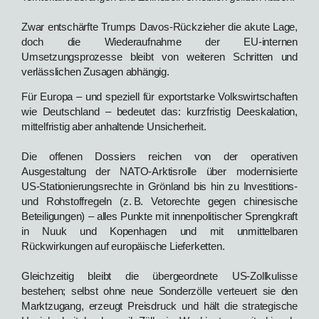
Zwar entschärfte Trumps Davos‑Rückzieher die akute Lage,
doch die Wiederaufnahme der EU‑internen
Umsetzungsprozesse bleibt von weiteren Schritten und
verlässlichen Zusagen abhängig.
Für Europa – und speziell für exportstarke Volkswirtschaften
wie Deutschland – bedeutet das: kurzfristig Deeskalation,
mittelfristig aber anhaltende Unsicherheit.
Die offenen Dossiers reichen von der operativen
Ausgestaltung der NATO‑Arktisrolle über modernisierte
US‑Stationierungsrechte in Grönland bis hin zu Investitions‑
und Rohstoffregeln (z. B. Vetorechte gegen chinesische
Beteiligungen) – alles Punkte mit innenpolitischer Sprengkraft
in Nuuk und Kopenhagen und mit unmittelbaren
Rückwirkungen auf europäische Lieferketten.
Gleichzeitig bleibt die übergeordnete US‑Zollkulisse
bestehen; selbst ohne neue Sonderzölle verteuert sie den
Marktzugang, erzeugt Preisdruck und hält die strategische