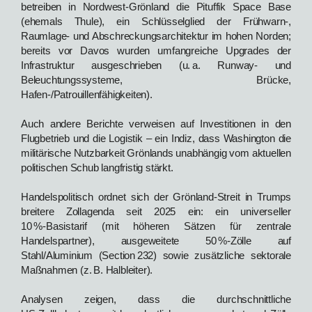
betreiben in Nordwest‑Grönland die Pituffik Space Base
(ehemals Thule), ein Schlüsselglied der Frühwarn‑,
Raumlage‑ und Abschreckungsarchitektur im hohen Norden;
bereits vor Davos wurden umfangreiche Upgrades der
Infrastruktur ausgeschrieben (u. a. Runway‑ und
Beleuchtungssysteme, Brücke,
Hafen‑/Patrouillenfähigkeiten).
Auch andere Berichte verweisen auf Investitionen in den
Flugbetrieb und die Logistik – ein Indiz, dass Washington die
militärische Nutzbarkeit Grönlands unabhängig vom aktuellen
politischen Schub langfristig stärkt.
Handelspolitisch ordnet sich der Grönland‑Streit in Trumps
breitere Zollagenda seit 2025 ein: ein universeller
10 %‑Basistarif (mit höheren Sätzen für zentrale
Handelspartner), ausgeweitete 50 %‑Zölle auf
Stahl/Aluminium (Section 232) sowie zusätzliche sektorale
Maßnahmen (z. B. Halbleiter).
Analysen zeigen, dass die durchschnittliche