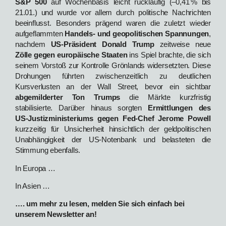
S&P 500
auf Wochenbasis leicht rückläufig (–0,41 % bis
21.01.) und wurde vor allem durch politische Nachrichten
beeinflusst. Besonders prägend waren die zuletzt wieder
aufgeflammten
Handels‑ und geopolitischen Spannungen
,
nachdem
US‑Präsident Donald Trump
zeitweise neue
Zölle gegen europäische Staaten
ins Spiel brachte, die sich
seinem Vorstoß zur Kontrolle Grönlands widersetzten. Diese
Drohungen führten zwischenzeitlich zu deutlichen
Kursverlusten an der Wall Street, bevor ein sichtbar
abgemilderter Ton Trumps
die Märkte kurzfristig
stabilisierte. Darüber hinaus sorgten
Ermittlungen des
US‑Justizministeriums gegen Fed‑Chef Jerome Powell
kurzzeitig für Unsicherheit hinsichtlich der geldpolitischen
Unabhängigkeit der US‑Notenbank und belasteten die
Stimmung ebenfalls.
In Europa …
In Asien …
…. um mehr zu lesen, melden Sie sich einfach bei
unserem Newsletter an!