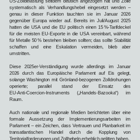
US‑Zollbelastung seitdem deutlich angezogen hat und Zölle
systematisch als Verhandlungshebel eingesetzt werden –
genau in dieser Funktion tauchten sie im Januar 2026
gegenüber Europa wieder auf. Bereits im Juli/August 2025
hatten die USA und die EU politisch einen 15 %‑Tarifdeckel
für die meisten EU‑Exporte in die USA vereinbart, während
für Metalle 50 % bestehen bleiben sollten; das sollte Stabilität
schaffen und eine Eskalation vermeiden, blieb aber
umstritten.
Diese 2025er‑Verständigung wurde allerdings im Januar
2026 durch das Europäische Parlament auf Eis gelegt,
solange Washington mit Grönland‑bezogenen Zolldrohungen
operierte; parallel stand der Einsatz des
EU‑Anti‑Coercion‑Instruments („Handels‑Bazooka“) im
Raum.
Auch nationale und regionale Medien berichteten über eine
formale Aussetzung der Implementierungsarbeiten im
Parlament – ein Zeichen, dass Vertrauen und Planbarkeit im
transatlantischen Handel durch die Kopplung von
Territorialforderungen und Zollhebeln erheblich gelitten haben.