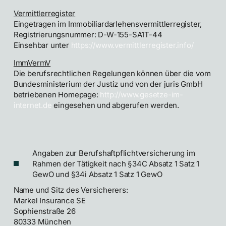
Vermittlerregister
Eingetragen im Immobiliardarlehensvermittlerregister,
Registrierungsnummer: D-W-155-SA1T-44
Einsehbar unter
https://www.vermittlerregister.info/
ImmVermV
Die berufsrechtlichen Regelungen können über die vom
Bundesministerium der Justiz und von der juris GmbH
betriebenen Homepage:
http://www.gesetze-im-
internet.de
eingesehen und abgerufen werden.
Angaben zur Berufshaftpflichtversicherung im
Rahmen der Tätigkeit nach §34C Absatz 1 Satz 1
GewO und §34i Absatz 1 Satz 1 GewO
Name und Sitz des Versicherers:
Markel Insurance SE
Sophienstraße 26
80333 München