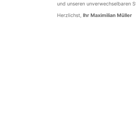
und unseren unverwechselbaren Sti
Herzlichst,
Ihr Maximilian Müller
Reden wir Klar
Haben Sie An
Ideen oder ko
zu FIMILIA?