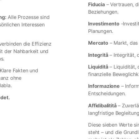
Fiducia
– Vertrauen, d
Beziehungen.
ng:
Alle Prozesse sind
I
nvestimento
-Investi
önlichen Interessen
Planungen.
Mercato
– Markt, das 
verbinden die Effizienz
mit der Nahbarkeit und
Integritå
– Integrität,
s.
Liquiditå
– Liquidität,
Klare Fakten und
finanzielle
Beweglichk
ganz ohne
abla.
Informazione
– Inform
Entscheidungen.
ndet.
Affidibalititå
– Zuverlä
langfristige Begleitung
Diese sieben Werte si
steht – und die Grundl