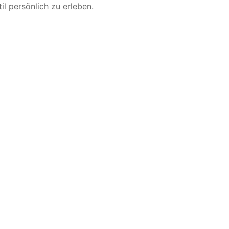
l persönlich zu erleben.
text.
regungen,
nkrete Fragen
“Zö
mi
u