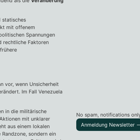
idend als die
Veränderung
 statisches
ikt mit offenem
 politischen Spannungen
nd rechtliche Faktoren
frühere
nn vor, wenn Unsicherheit
rändert. Im Fall Venezuela
 in die militärische
No spam, notifications on
 Aktionen mit unklarer
Anmeldung Newsletter –
eht aus einem lokalen
che Randzone, sondern ein