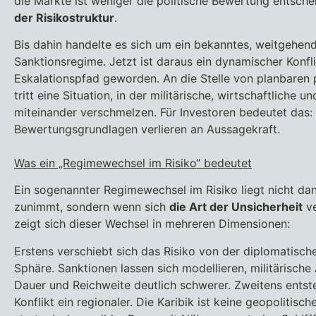
die Märkte ist weniger die politische Bewertung entsche
der Risikostruktur
.
Bis dahin handelte es sich um ein bekanntes, weitgehend
Sanktionsregime. Jetzt ist daraus ein dynamischer Konfl
Eskalationspfad geworden. An die Stelle von planbaren
tritt eine Situation, in der militärische, wirtschaftliche u
miteinander verschmelzen. Für Investoren bedeutet das: 
Bewertungsgrundlagen verlieren an Aussagekraft.
Was ein „Regimewechsel im Risiko“ bedeutet
Ein sogenannter Regimewechsel im Risiko liegt nicht da
zunimmt, sondern wenn sich
die Art der Unsicherheit
ve
zeigt sich dieser Wechsel in mehreren Dimensionen:
Erstens verschiebt sich das Risiko von der diplomatischen
Sphäre. Sanktionen lassen sich modellieren, militärische
Dauer und Reichweite deutlich schwerer. Zweitens entst
Konflikt ein regionaler. Die Karibik ist keine geopolitis