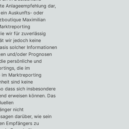
ete Anlageempfehlung dar,
in Auskunfts- oder
zboutique Maximilian
arktreporting
e wir für zuverlässig
tät wir jedoch keine
sis solcher Informationen
gen und/oder Prognosen
die persönliche und
rtings, die im
 im Marktreporting
heit sind keine
 so dass sich insbesondere
fend erweisen können. Das
uellen
änger nicht
sagen darüber, wie sein
igen Empfängers zu