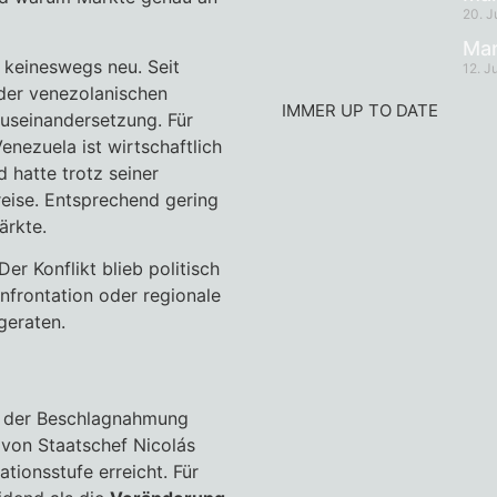
20. J
Mar
keineswegs neu. Seit
12. J
 der venezolanischen
IMMER UP TO DATE
useinandersetzung. Für
Venezuela ist wirtschaftlich
d hatte trotz seiner
eise. Entsprechend gering
ärkte.
r Konflikt blieb politisch
onfrontation oder regionale
geraten.
k, der Beschlagnahmung
 von Staatschef Nicolás
tionsstufe erreicht. Für