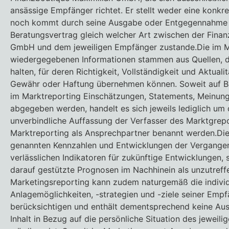
ansässige Empfänger richtet. Er stellt weder eine konkr
noch kommt durch seine Ausgabe oder Entgegennahme e
Beratungsvertrag gleich welcher Art zwischen der Finan
GmbH und dem jeweiligen Empfänger zustande.Die im M
wiedergegebenen Informationen stammen aus Quellen, di
halten, für deren Richtigkeit, Vollständigkeit und Aktuali
Gewähr oder Haftung übernehmen können. Soweit auf Ba
im Marktreporting Einschätzungen, Statements, Meinun
abgegeben werden, handelt es sich jeweils lediglich um 
unverbindliche Auffassung der Verfasser des Marktgrepo
Marktreporting als Ansprechpartner benannt werden.Die
genannten Kennzahlen und Entwicklungen der Vergangen
verlässlichen Indikatoren für zukünftige Entwicklungen,
darauf gestützte Prognosen im Nachhinein als unzutref
Marketingsreporting kann zudem naturgemäß die individ
Anlagemöglichkeiten, -strategien und -ziele seiner Empf
berücksichtigen und enthält dementsprechend keine Aus
Inhalt in Bezug auf die persönliche Situation des jeweil