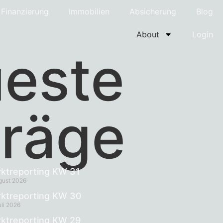
Finanzierung
Immobilien
Absicherung
Blog
About
Login
este
träge
ktreporting KW 31
gust 2026
ktreporting KW 30
uli 2026
ktreporting KW 29