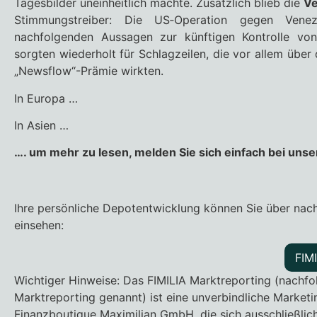
Tagesbilder uneinheitlich machte. Zusätzlich blieb die
Ve
Stimmungstreiber: Die US‑Operation gegen Vene
nachfolgenden Aussagen zur künftigen Kontrolle von
sorgten wiederholt für Schlagzeilen, die vor allem über 
„Newsflow“-Prämie wirkten.
In Europa …
In Asien …
…. um mehr zu lesen, melden Sie sich einfach bei uns
Ihre persönliche Depotentwicklung können Sie über nac
einsehen:
FIM
Wichtiger Hinweise: Das FIMILIA Marktreporting (nachf
Marktreporting genannt) ist eine unverbindliche Marketi
Finanzboutique Maximilian GmbH, die sich ausschließlic