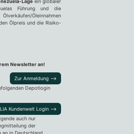
nezuela-Lage
ein globaler
zuelas Führung und die
 Ölverkäufen/Öleinnahmen
den Ölpreis und die Risiko-
erem Newsletter an!
Zur Anmeldung ––>
hfolgenden Depotlogin
ILIA Kundenwelt Login ––>
olgende auch nur
ngmitteilung der
h an in Deutschland