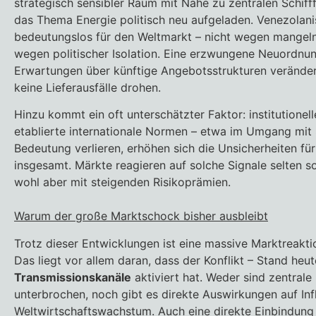
strategisch sensibler Raum mit Nähe zu zentralen Schifff
das Thema Energie politisch neu aufgeladen. Venezolani
bedeutungslos für den Weltmarkt – nicht wegen mangel
wegen politischer Isolation. Eine erzwungene Neuordnu
Erwartungen über künftige Angebotsstrukturen verändern
keine Lieferausfälle drohen.
Hinzu kommt ein oft unterschätzter Faktor: institutionel
etablierte internationale Normen – etwa im Umgang mit 
Bedeutung verlieren, erhöhen sich die Unsicherheiten für
insgesamt. Märkte reagieren auf solche Signale selten so
wohl aber mit steigenden Risikoprämien.
Warum der große Marktschock bisher ausbleibt
Trotz dieser Entwicklungen ist eine massive Marktreakti
Das liegt vor allem daran, dass der Konflikt – Stand heu
Transmissionskanäle
aktiviert hat. Weder sind zentrale
unterbrochen, noch gibt es direkte Auswirkungen auf Infl
Weltwirtschaftswachstum. Auch eine direkte Einbindun