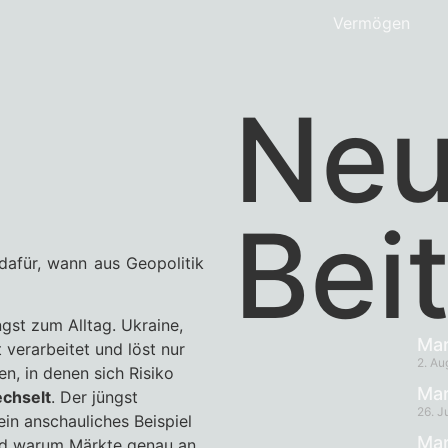
Vermögen
Neu
Bei
dafür, wann aus Geopolitik
gst zum Alltag. Ukraine,
Mar
 verarbeitet und löst nur
2. Au
en, in denen sich Risiko
Mar
echselt
. Der jüngst
26. J
ein anschauliches Beispiel
Mar
und warum Märkte genau an