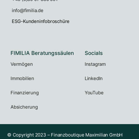
info@fimilia.de
ESG-Kundeninfobroschüre
FIMILIA Beratungssäulen
Socials
Vermögen
Instagram
Immobilien
LinkedIn
Finanzierung
YouTube
Absicherung
© 2026 Cera Store. All Rights Reserved.
© Copyright 2023 – Finanzboutique Maximilian GmbH